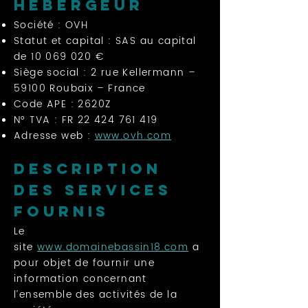
Hébergeur
Société : OVH
Statut et capital : SAS au capital
de
10 069 020
€
Siège social : 2 rue Kellermann –
59100 Roubaix – France
Code APE : 2620Z
N° TVA : FR
22 424 761 419
Adresse web :
www.ovh.com
Description
des services
fournis
Le
site
www.domainebassin18.com
a
pour objet de fournir une
information concernant
l’ensemble des activités de la