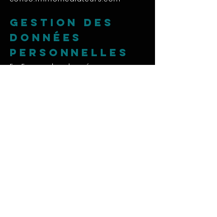
Gestion des
données
personnelles
En France, les données
personnelles sont notamment
protégées par la loi n° 78-87 du 6
janvier 1978, la loi n°
2004-801
du
6 août 2004, l’article L. 226-13 du
Code pénal et la Directive
Européenne du 24 octobre 1995.
Le propriétaire du site ne collecte
des informations personnelles
relatives à l’utilisateur que pour le
besoin de certains services
proposés par le site. L’utilisateur
fournit ces informations en toute